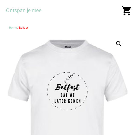
Ontspan je mee
Home
/ Belfast