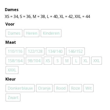
Dames
XS = 34, S = 36, M = 38, L = 40, XL = 42, XXL = 44
Voor
Dames
Heren
Kinderen
Maat
110/116
122/128
134/140
146/152
158/164
98/104
XS
S
M
L
XL
XXL
XXXL
Kleur
Donkerblauw
Oranje
Rood
Roze
Wit
Zwart