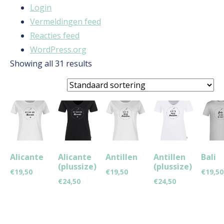
Login
Vermeldingen feed
Reacties feed
WordPress.org
Showing all 31 results
Alicante
Alicante
Antillen
Antillen
Bali
(plussize)
(plussize)
€
19,50
€
19,50
€
19,50
€
24,50
€
24,50
Opties
Opties
Optie
Opties
Opties
selecteren
selecteren
selec
selecteren
selecteren