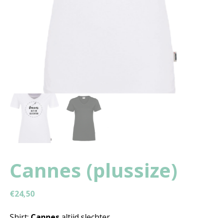
Cannes (plussize)
€
24,50
Shirt:
Cannes
altijd slechter