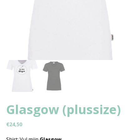
Glasgow (plussize)
€
24,50
Shirt: Vul mijn
Glasgow