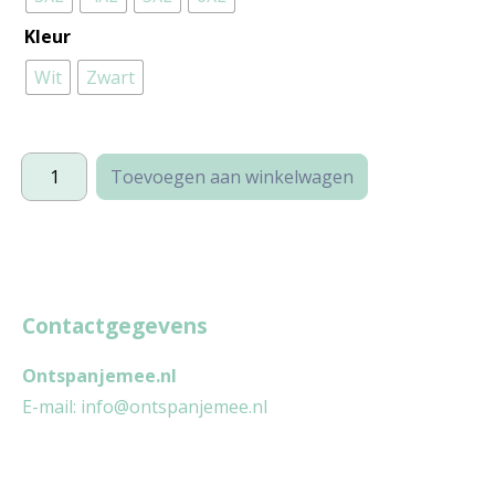
Kleur
Wit
Zwart
Glasgow
Toevoegen aan winkelwagen
(plussize)
aantal
Contactgegevens
Ontspanjemee.nl
E-mail:
info@ontspanjemee.nl