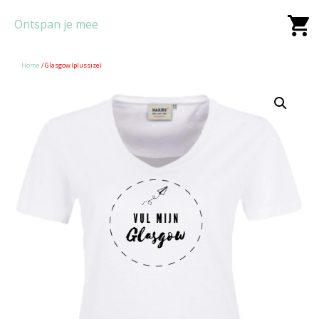
Ontspan je mee
Home
/ Glasgow (plussize)