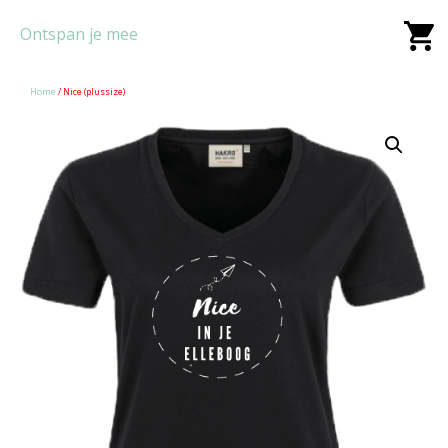
Ontspan je mee
Home
/ Nice (plussize)