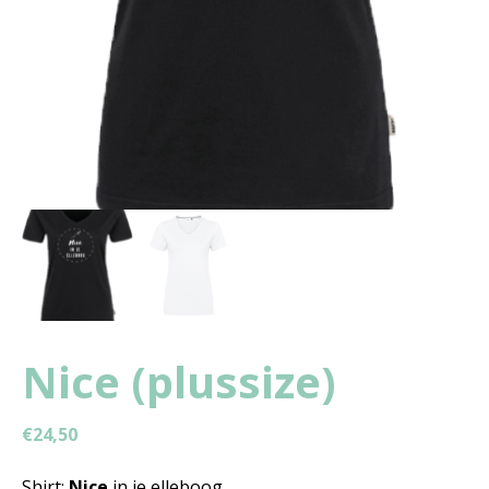
Nice (plussize)
€
24,50
Shirt:
Nice
in je elleboog