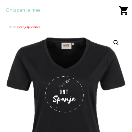
Ontspan je mee
Home
/ Spanje (plussize)