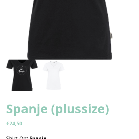
Spanje (plussize)
€
24,50
Shirt: Ont
Spanje